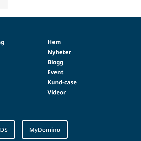
ng
Hem
Nyheter
Blogg
Event
Kund-case
Videor
SDS
MyDomino