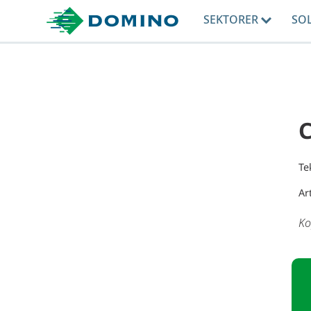
SEKTORER
SO
C
Te
Ar
Ko