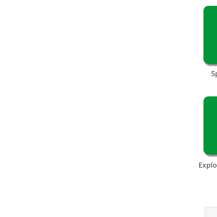
S
Explo