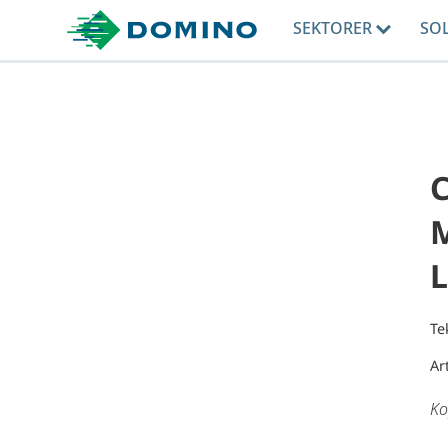
SEKTORER
SO
C
M
L
Te
Ar
Ko