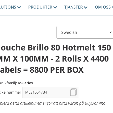
LUTIONS
PRODUKTER
TJÄNSTER
OM OSS
Swedish
×
ouche Brillo 80 Hotmelt 150
M X 100MM - 2 Rolls X 4400
abels = 8800 PER BOX
knikfamilj:
M-Series
tikelnummer
piera detta artikelnummer för att hitta varan på BuyDomino