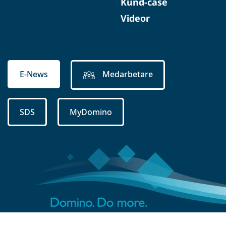
Kund-case
Videor
E-News
Medarbetare
SDS
MyDomino