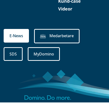
Kund-case
Videor
E-News
Medarbetare
SDS
MyDomino