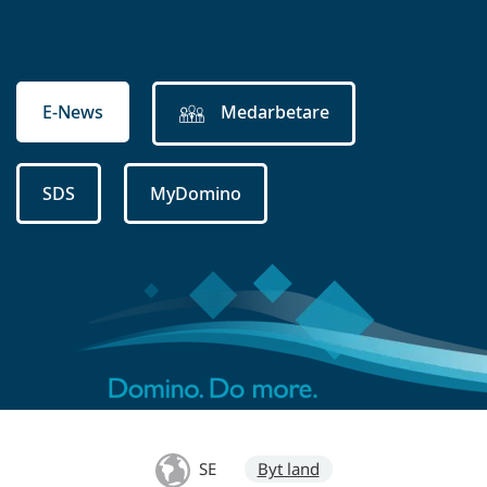
E-News
Medarbetare
SDS
MyDomino
SE
Byt land