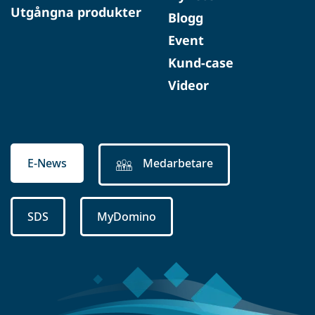
Utgångna produkter
Blogg
Event
Kund-case
Videor
E-News
Medarbetare
SDS
MyDomino