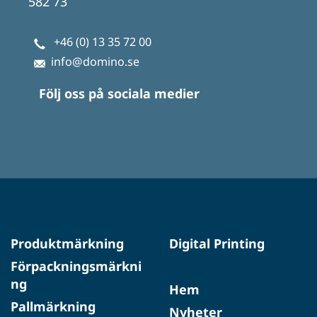
582 73
+46 (0) 13 35 72 00
info@domino.se
Följ oss på sociala medier
Produktmärkning
Digital Printing
Förpackningsmärkni
ng
Hem
Pallmärkning
Nyheter